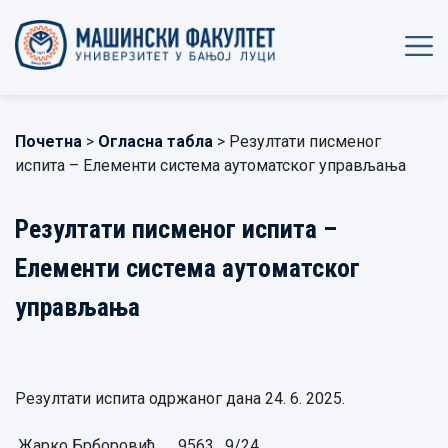
Почетна
>
Огласна табла
> Резултати писменог
испита – Елементи система аутоматског управљања
Резултати писменог испита –
Елементи система аутоматског
управљања
Резултати испита одржаног дана 24. 6. 2025.
Жарко Брборовић,
9563
9/24