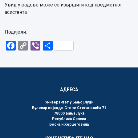
Увид у радове може се извршити код предметног
асистента.
Подијели:
Facebook
Copy
Viber
Share
Link
АДРЕСА
Универзитет у Бањој Луци
Булевар војводе Степе Степановића 71
78000 Бања Лука
Република Српска
Босна и Херцеговина