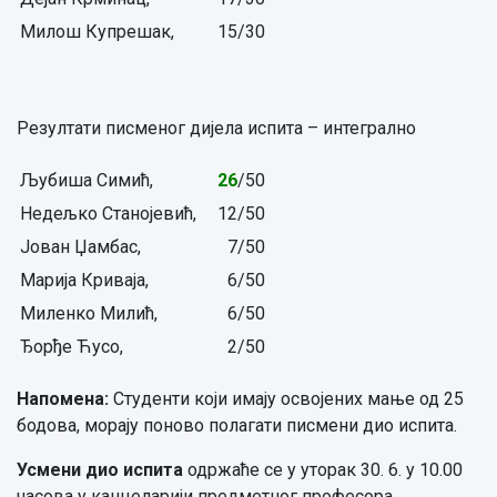
Милош Купрешак,
15/30
Резултати писменог дијела испита – интегрално
Љубиша Симић,
26
/50
Недељко Станојевић,
12/50
Јован Џамбас,
7/50
Марија Криваја,
6/50
Миленко Милић,
6/50
Ђорђе Ћусо,
2/50
Напомена:
Студенти који имају освојених мање од 25
бодова, морају поново полагати писмени дио испита.
Усмени дио испита
одржаће се у уторак 30. 6. у 10.00
часова у канцеларији предметног професора.