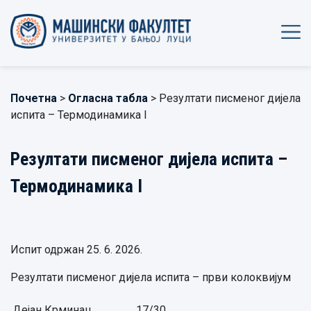
Почетна
>
Огласна табла
> Резултати писменог дијела
испита – Термодинамика I
Резултати писменог дијела испита –
Термодинамика I
Испит одржан 25. 6. 2026.
Резултати писменог дијела испита – први колоквијум
Дејан Крминац,
17/30