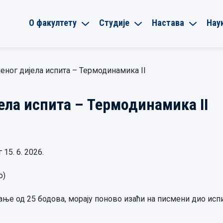
О факултету
Студије
Настава
Нау
еног дијела испита – Термодинамика II
ела испита – Термодинамика II
15. 6. 2026.
о)
ање од 25 бодова, морају поново изаћи на писмени дио испи