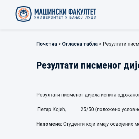
Почетна
>
Огласна табла
> Резултати писм
Резултати писменог диј
Резултати писменог дијела испита одржаног 
Петар Којић,
25/50 (положено условн
Напомена:
Студенти који имају освојених м