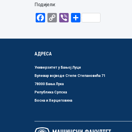
Подијели:
Facebook
Copy
Viber
Share
Link
АДРЕСА
Универзитет у Бањој Луци
Булевар војводе Степе Степановића 71
78000 Бања Лука
Република Српска
Босна и Херцеговина