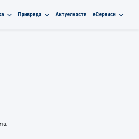
ка
Привреда
Актуелности
еСервиси
та.