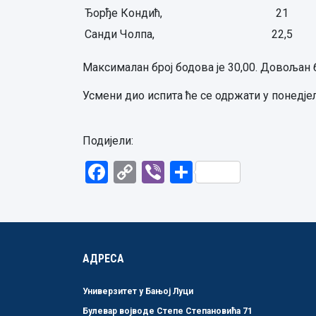
Ђорђе Кондић,
21
Санди Чолпа,
22,5
Максималан број бодова је 30,00. Довољан б
Усмени дио испита ће се одржати у понедјељак
Подијели:
Facebook
Copy
Viber
Share
Link
АДРЕСА
Универзитет у Бањој Луци
Булевар војводе Степе Степановића 71