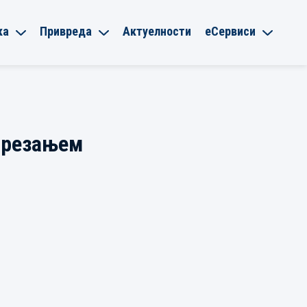
ка
Привреда
Актуелности
еСервиси
е резањем