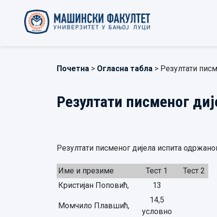
Почетна
>
Огласна табла
> Резултати писм
Резултати писменог диј
Резултати писменог дијела испита одржаног 2
Име и презиме
Тест 1
Тест 2
Кристијан Поповић,
13
14,5
Момчило Плавшић,
условно