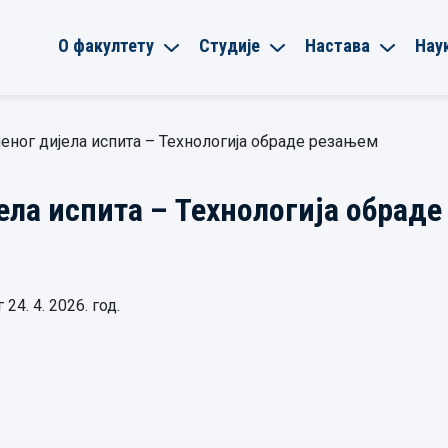
О факултету
Студије
Настава
Нау
еног дијела испита – Технологија обраде резањем
ела испита – Технологија обрад
4. 4. 2026. год.