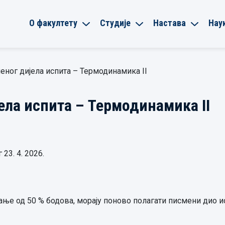
О факултету
Студије
Настава
Нау
еног дијела испита – Термодинамика II
ела испита – Термодинамика II
23. 4. 2026.
ање од 50 % бодова, морају поново полагати писмени дио и