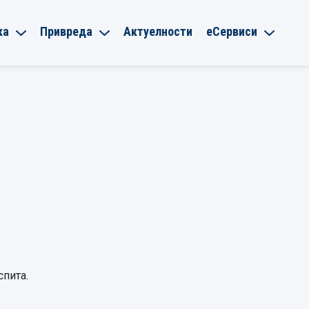
ка
Привреда
Актуелности
еСервиси
спита.