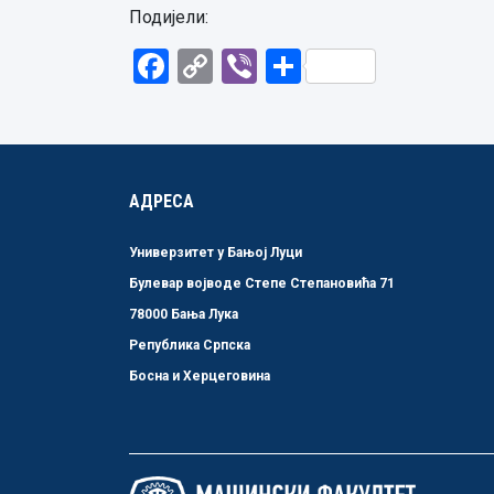
Подијели:
Facebook
Copy
Viber
Share
Link
АДРЕСА
Универзитет у Бањој Луци
Булевар војводе Степе Степановића 71
78000 Бања Лука
Република Српска
Босна и Херцеговина