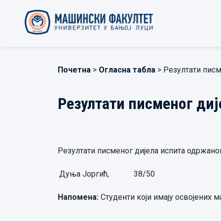
Почетна
>
Огласна табла
> Резултати писм
Резултати писменог диј
Резултати писменог дијела испита одржаног 
Дуња Јоргић,
38/50
Напомена:
Студенти који имају освојених м