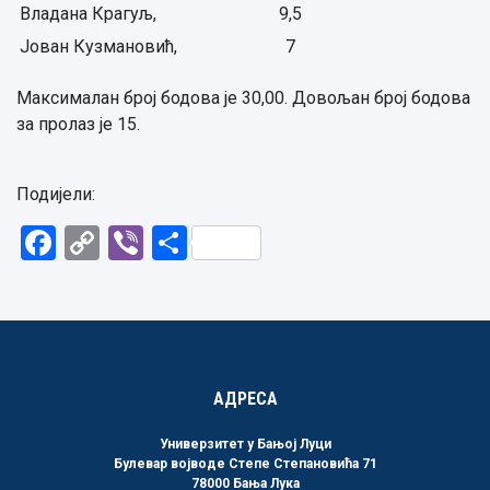
Владана Крагуљ,
9,5
Јован Кузмановић,
7
Максималан број бодова је 30,00. Довољан број бодова
за пролаз је 15.
Подијели:
Facebook
Copy
Viber
Share
Link
АДРЕСА
Универзитет у Бањој Луци
Булевар војводе Степе Степановића 71
78000 Бања Лука