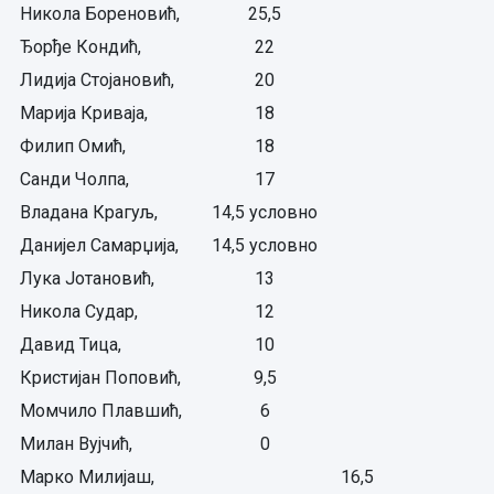
Никола Бореновић,
25,5
Ђорђе Кондић,
22
Лидија Стојановић,
20
Марија Криваја,
18
Филип Омић,
18
Санди Чолпа,
17
Владана Крагуљ,
14,5 условно
Данијел Самарџија,
14,5 условно
Лука Јотановић,
13
Никола Судар,
12
Давид Тица,
10
Кристијан Поповић,
9,5
Момчило Плавшић,
6
Милан Вујчић,
0
Марко Милијаш,
16,5