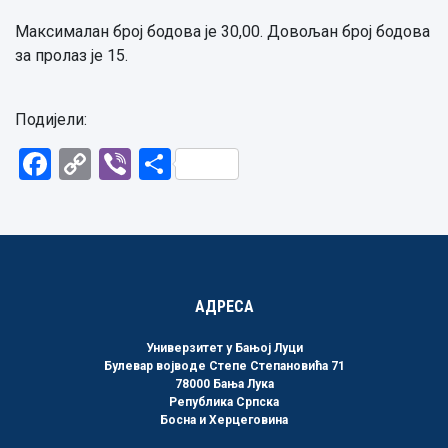
Максималан број бодова је 30,00. Довољан број бодова
за пролаз је 15.
Подијели:
Facebook
Copy
Viber
Share
Link
АДРЕСА
Универзитет у Бањој Луци
Булевар војводе Степе Степановића 71
78000 Бања Лука
Република Српска
Босна и Херцеговина