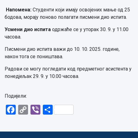
Напомена:
Студенти који имају освојених мање од 25
бодова, морају поново полагати писмени дио испита.
Усмени дио испита
одржаће се у уторак 30. 9. у 11.00
часова.
Писмени дио испита важи до 10. 10. 2025. године,
након тога се поништава.
Радови се могу погледати код предметног асистента у
понедјељак 29. 9. у 10.00 часова.
Подијели:
Facebook
Copy
Viber
Share
Link