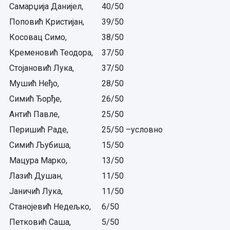
Самарџија Данијел,
40/50
Поповић Кристијан,
39/50
Косовац Симо,
38/50
Кременовић Теодора,
37/50
Стојановић Лука,
37/50
Мушић Неђо,
28/50
Симић Ђорђе,
26/50
Антић Павле,
25/50
Перишић Раде,
25/50 –условно
Симић Љубиша,
15/50
Мацура Марко,
13/50
Лазић Душан,
11/50
Јаничић Лука,
11/50
Станојевић Недељко,
6/50
Петковић Саша,
5/50