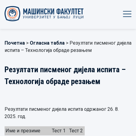
Почетна
>
Огласна табла
> Резултати писменог дијела
испита – Технологија обраде резањем
Резултати писменог дијела испита –
Технологија обраде резањем
Резултати писменог дијела испита одржаног 26. 8.
2025. год.
Име и презиме
Тест 1
Тест 2