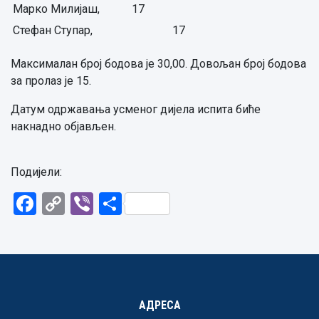
Марко Милијаш,
17
Стефан Ступар,
17
Максималан број бодова је 30,00. Довољан број бодова
за пролаз је 15.
Датум одржавања усменог дијела испита биће
накнадно објављен.
Подијели:
Facebook
Copy
Viber
Share
Link
АДРЕСА