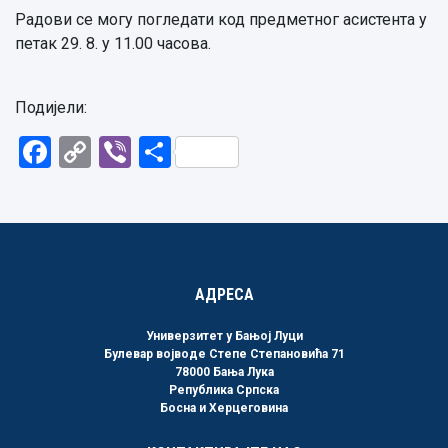
Радови се могу погледати код предметног асистента у
петак 29. 8. у 11.00 часова.
Подијели:
Facebook
Copy
Viber
Share
Link
АДРЕСА
Универзитет у Бањој Луци
Булевар војводе Степе Степановића 71
78000 Бања Лука
Република Српска
Босна и Херцеговина