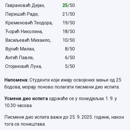
Гаврановић Дејан,
25
/50
Перишић Раде,
21/50
Кременовић Теодора,
19/50
Ћорић Николина,
18/50
Васиљевић Михаило,
10/50
Вујчић Милан,
8/50
Антић Павле,
6/50
Стојановић Лука,
5/50
Напомена:
Студенти који имају освојених мање од 25
бодова, морају поново полагати писмени дио испита.
Усмени дио испита
одржаће се у понедјељак 1. 9. у
10.30 часова.
Писмени дио испита важи до 25. 9. 2025. године, након
тога се поништава.