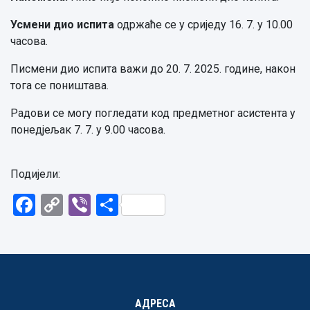
Усмени дио испита
одржаће се у сриједу 16. 7. у 10.00
часова.
Писмени дио испита важи до 20. 7. 2025. године, након
тога се поништава.
Радови се могу погледати код предметног асистента у
понедјељак 7. 7. у 9.00 часова.
Подијели:
Facebook
Copy
Viber
Share
Link
АДРЕСА