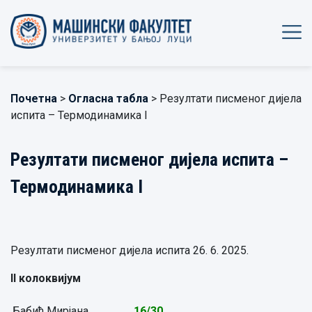
Почетна
>
Огласна табла
> Резултати писменог дијела
испита – Термодинамика I
Резултати писменог дијела испита –
Термодинамика I
Резултати писменог дијела испита 26. 6. 2025.
II
колоквијум
Бабић Мирјана,
16/
30