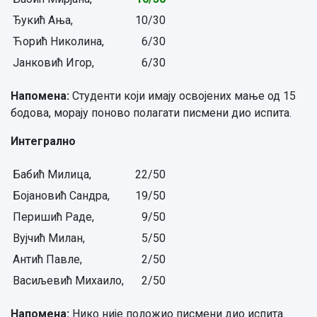
Ђукић Ања,
10/30
Ћорић Николина,
6/30
Јанковић Игор,
6/30
Напомена:
Студенти који имају освојених мање од 15
бодова, морају поново полагати писмени дио испита.
Интегрално
Бабић Милица,
22/50
Бојановић Сандра,
19/50
Перишић Раде,
9/50
Вујчић Милан,
5/50
Антић Павле,
2/50
Васиљевић Михаило,
2/50
Напомена:
Нико није положио писмени дио испита.