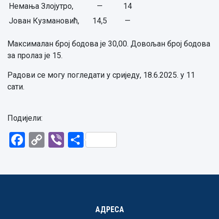
Немања Злојутро,
—
14
Јован Кузмановић,
14,5
—
Максималан број бодова је 30,00. Довољан број бодова
за пролаз је 15.
Радови се могу погледати у сриједу, 18.6.2025. у 11
сати.
Подијели:
Facebook
Copy
Viber
Share
Link
АДРЕСА