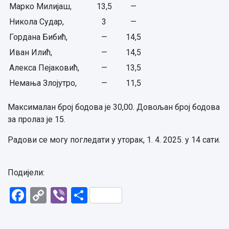
Марко Милијаш,
13,5
—
Никола Судар,
3
—
Гордана Бибић,
—
14,5
Иван Илић,
—
14,5
Алекса Пејаковић,
—
13,5
Немања Злојутро,
—
11,5
Максималан број бодова је 30,00. Довољан број бодова
за пролаз је 15.
Радови се могу погледати у уторак, 1. 4. 2025. у 14 сати.
Подијели:
Facebook
Copy
Viber
Share
Link