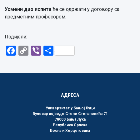
Усмени дио испита
ће се одржати у договору са
предметним професором.
Подијели:
Facebook
Copy
Viber
Share
Link
АДРЕСА
Универзитет у Бањој Луци
Булевар војводе Степе Степановића 71
78000 Бања Лука
Република Српска
Босна и Херцеговина