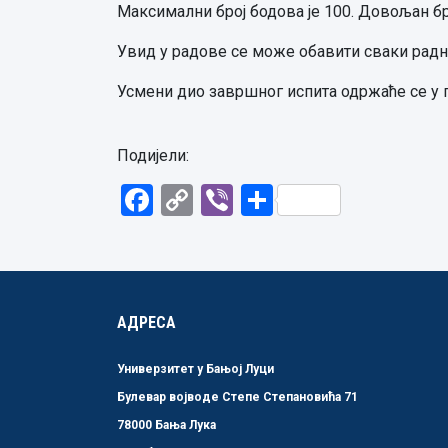
Максимални број бодова је 100. Довољан бро
Увид у радове се може обавити сваки радни
Усмени дио завршног испита одржаће се у по
Подијели:
Facebook
Copy
Viber
Share
Link
АДРЕСА
Универзитет у Бањој Луци
Булевар војводе Степе Степановића 71
78000 Бања Лука