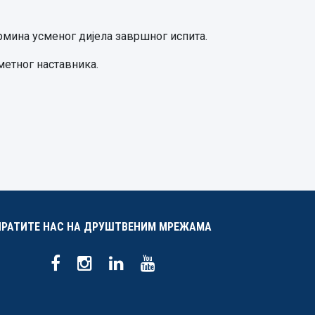
ермина усменог дијела завршног испита.
метног наставника.
ПРАТИТЕ НАС НА ДРУШТВЕНИМ МРЕЖАМА