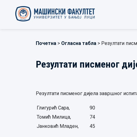
Почетна
>
Огласна табла
> Резултати писм
Резултати писменог диј
Резултати писменог дијела завршног испита,
Глигурић Сара,
90
Томић Милица,
74
Јанковић Младен,
45