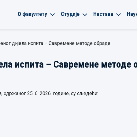
О факултету
Студије
Настава
Нау
еног дијела испита – Савремене методе обраде
ела испита – Савремене методе 
 одржаног 25. 6. 2026. године, су сљедећи: