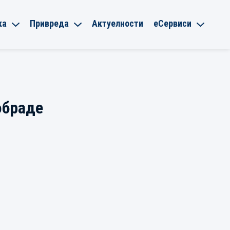
ка
Привреда
Актуелности
еСервиси
обраде