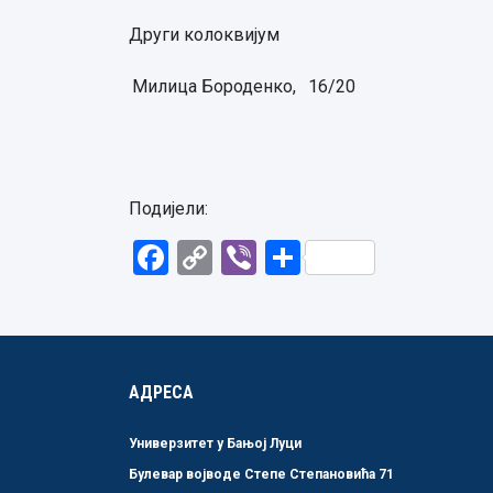
Други колоквијум
Милица Бороденко,
16/20
Подијели:
Facebook
Copy
Viber
Share
Link
АДРЕСА
Универзитет у Бањој Луци
Булевар војводе Степе Степановића 71