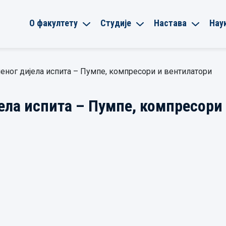
О факултету
Студије
Настава
Нау
еног дијела испита – Пумпе, компресори и вентилатори
ела испита – Пумпе, компресори