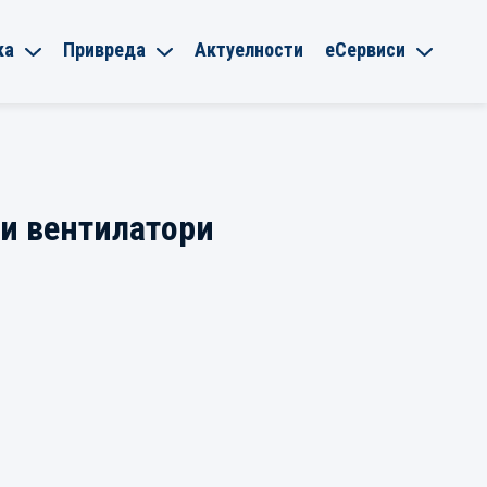
ка
Привреда
Актуелности
еСервиси
 и вентилатори