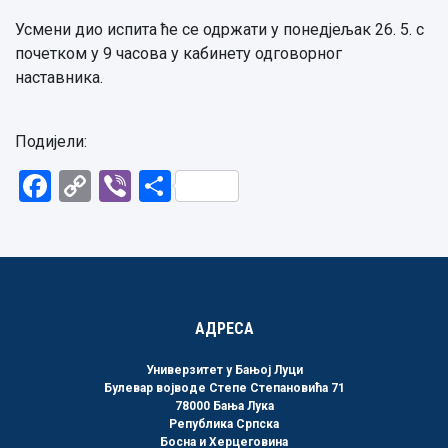
Усмени дио испита ће се одржати у понедјељак 26. 5. с
почетком у 9 часова у кабинету одговорног
наставника.
Подијели:
Facebook
Copy
Viber
Share
Link
АДРЕСА
Универзитет у Бањој Луци
Булевар војводе Степе Степановића 71
78000 Бања Лука
Република Српска
Босна и Херцеговина