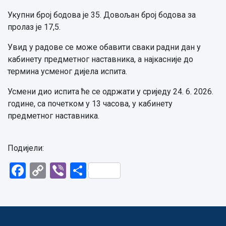
Укупни број бодова је 35. Довољан број бодова за
пролаз је 17,5.
Увид у радове се може обавити сваки радни дан у
кабинету предметног наставника, а најкасније до
термина усменог дијела испита.
Усмени дио испита ће се одржати у сриједу 24. 6. 2026.
године, са почетком у 13 часова, у кабинету
предметног наставника.
Подијели:
Facebook
Copy
Viber
Share
Link