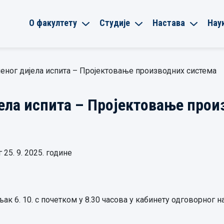
О факултету
Студије
Настава
Нау
еног дијела испита – Пројектовање производних система
ела испита – Пројектовање прои
25. 9. 2025. године
ак 6. 10. с почетком у 8.30 часова у кабинету одговорног н