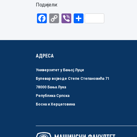
Подијели:
Facebook
Copy
Viber
Share
Link
АДРЕСА
Универзитет у Бањој Луци
Булевар војводе Степе Степановића 71
78000 Бања Лука
Република Српска
Босна и Херцеговина