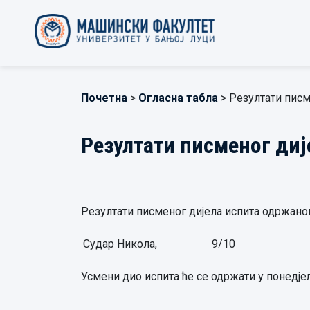
Почетна
>
Огласна табла
> Резултати писм
Резултати писменог диј
Резултати писменог дијела испита одржаног 
Судар Никола,
9/10
Усмени дио испита ће се одржати у понедјељ