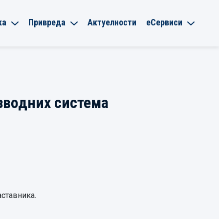
ка
Привреда
Актуелности
еСервиси
зводних система
аставника.