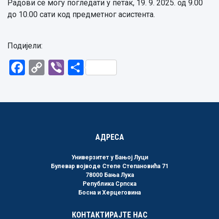
Радови се могу погледати у петак, 19. 9. 2025. од 9.00
до 10.00 сати код предметног асистента.
Подијели:
Facebook
Copy
Viber
Share
Link
АДРЕСА
Универзитет у Бањој Луци
Булевар војводе Степе Степановића 71
78000 Бања Лука
Република Српска
Босна и Херцеговина
КОНТАКТИРАЈТЕ НАС