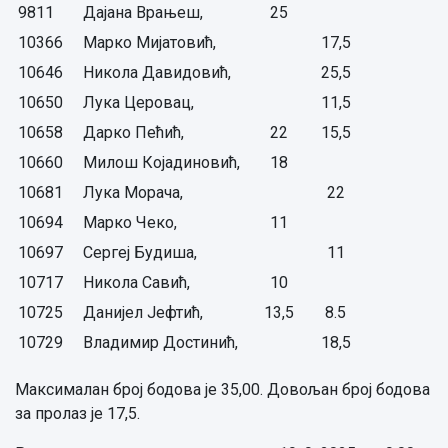
9811
Дајана Врањеш,
25
10366
Марко Мијатовић,
17,5
10646
Никола Давидовић,
25,5
10650
Лука Церовац,
11,5
10658
Дарко Пећић,
22
15,5
10660
Милош Којадиновић,
18
10681
Лука Морача,
22
10694
Марко Чеко,
11
10697
Сергеј Будиша,
11
10717
Никола Савић,
10
10725
Данијел Јефтић,
13,5
8.5
10729
Владимир Достинић,
18,5
Максималан број бодова је 35,00. Довољан број бодова
за пролаз је 17,5.