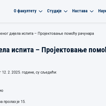
О факултету
Студије
Настава
Нау
еног дијела испита – Пројектовање помоћу рачунара
ела испита – Пројектовање помо
12. 2. 2025. године, су сљедећи:
ио
а пролаз је 15.