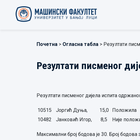
Почетна
>
Огласна табла
> Резултати писм
Резултати писменог диј
Резултати писменог дијела испита одржаног 
10515
Јоргић Дуња,
15,0
Положила
10482
Јанковић Игор,
8,5
Није полож
Максимални број бодова је 30. Број бодова з