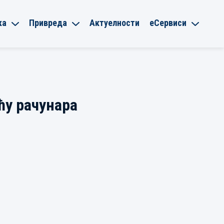
ка
Привреда
Актуелности
еСервиси
ћу рачунара