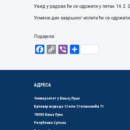
Увид у радове ће се одржати у петак 14. 2. 
Усмени дио завршног испита ће се одржати
Подијели:
Facebook
Copy
Viber
Share
Link
АДРЕСА
Универзитет у Бањој Луци
Булевар војводе Степе Степановића 71
78000 Бања Лука
Република Српска