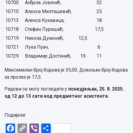
10700
Анђела Јовичић,
32
10710
Алекса Милташевић,
25
10713
Алекса Кукавица,
18
10718
Стефан Пуришић,
17,5
10719
Никола Думонић,
12,5
10721
Лука Пуач,
6
10729
Владимир Достинић,
19
11
Максималан број бодова је 35,00. Довољан број бодова
за пролаз је 17,5.
Радови се могу погледати у
понедјељак, 25. 8. 2025.
од 12 до 13 сати код предметног асистента.
Подијели:
Facebook
Copy
Viber
Share