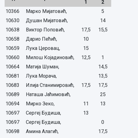
1
2
10366
Марко Мијатовић,
5
10630
Душан Мијатовић,
14
10638
Виктор Поповић,
17,5
15,5
10658
Дарио Пећић,
10
10659
Лука Церовац,
15
10660
Милош Којадиновић,
12,5
1
10664
Матија Шуман,
14,5
10681
Лука Морача,
13,5
10683
Илија Станимировић,
17,5
17,5
10689
Наташа Јаћимовић,
25
10694
Мирко Зеко,
11
13
10697
Сергеј Будиша,
13
10697
Сергеј Будиша,
0
10698
Амина Алагић,
17,5