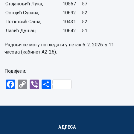
Стојановић Лука,
10567
57
Остојић Сузана,
10692
52
Петковић Саша,
10431
52
Лазић Душан,
10642
51
Радови се могу погледати у петак 6. 2. 2026. у 11
часова (кабинет А2-26).
Подијели:
Facebook
Copy
Viber
Share
Link
АДРЕСА