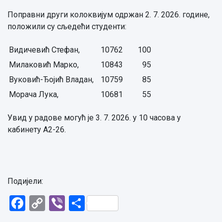
Поправни други колоквијум одржан 2. 7. 2026. године,
положили су сљедећи студенти:
Видичевић Стефан,
10762
100
Милаковић Марко,
10843
95
Вуковић-Ђојић Владан,
10759
85
Морача Лука,
10681
55
Увид у радове могућ је 3. 7. 2026. у 10 часова у
кабинету А2-26.
Подијели:
Facebook
Copy
Viber
Share
Link