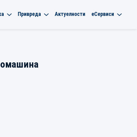
ка
Привреда
Актуелности
еСервиси
рбомашина