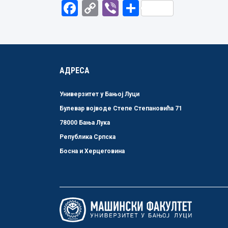
Facebook
Copy
Viber
Share
Link
АДРЕСА
Универзитет у Бањој Луци
Булевар војводе Степе Степановића 71
78000 Бања Лука
Република Српска
Босна и Херцеговина