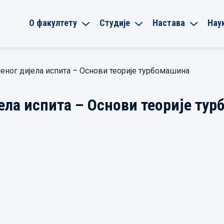
О факултету
Студије
Настава
Нау
еног дијела испита – Основи теорије турбомашина
ела испита – Основи теорије ту