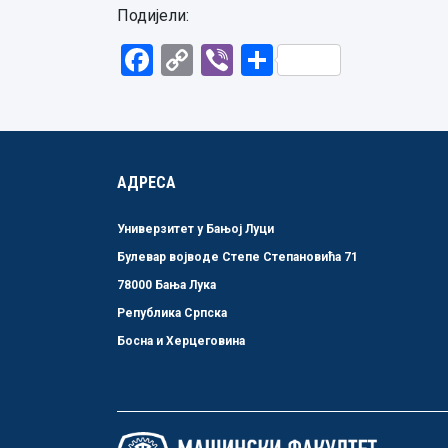
Подијели:
Facebook
Copy
Viber
Share
Link
АДРЕСА
Универзитет у Бањој Луци
Булевар војводе Степе Степановића 71
78000 Бања Лука
Република Српска
Босна и Херцеговина