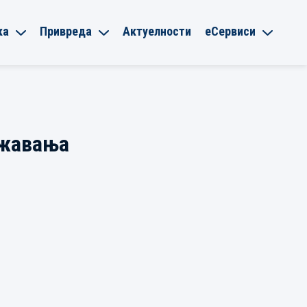
ка
Привреда
Актуелности
еСервиси
ржавања