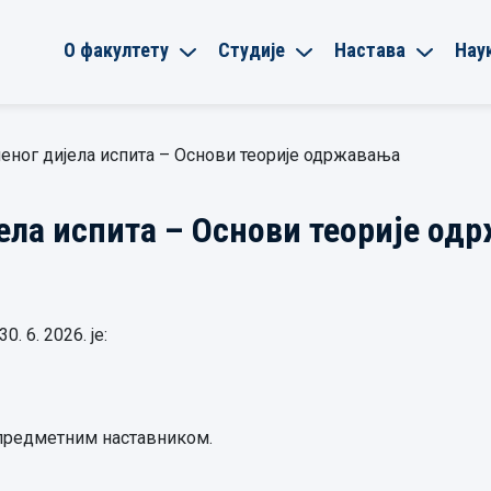
О факултету
Студије
Настава
Нау
еног дијела испита – Основи теорије одржавања
ела испита – Основи теорије од
. 6. 2026. је:
 предметним наставником.