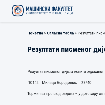
Почетна
>
Огласна табла
> Резултати писм
Резултати писменог диј
Резултат писменог дијела испита одржаног 30
10142
Милица Бороденко,
23/40
Термин за преглед радова – у договору са