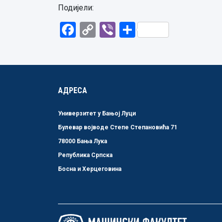
Подијели:
Facebook
Copy
Viber
Share
Link
АДРЕСА
Универзитет у Бањој Луци
Булевар војводе Степе Степановића 71
78000 Бања Лука
Република Српска
Босна и Херцеговина