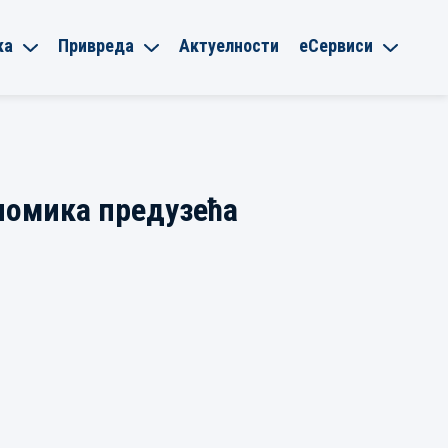
ка
Привреда
Актуелности
еСервиси
ономика предузећа