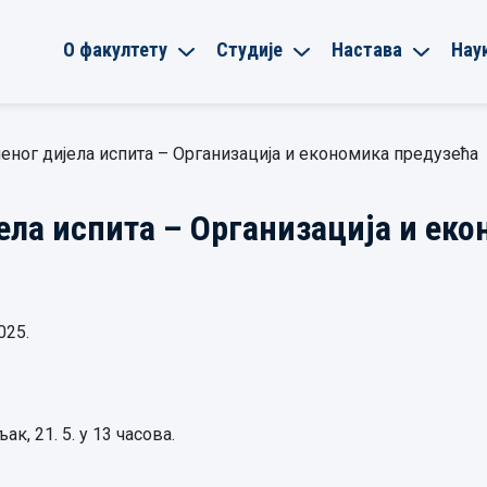
О факултету
Студије
Настава
Нау
еног дијела испита – Организација и економика предузећа
ела испита – Организација и ек
025.
к, 21. 5. у 13 часова.