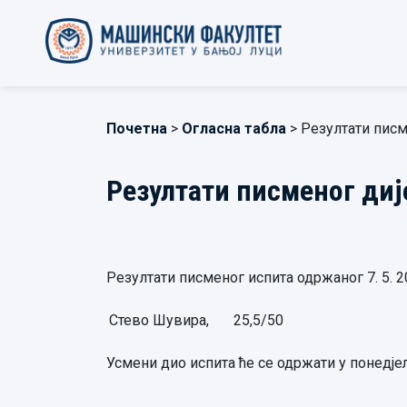
Почетна
>
Огласна табла
> Резултати писм
Резултати писменог диј
Резултати писменог испита одржаног 7. 5. 2
Стево Шувира,
25,5/50
Усмени дио испита ће се одржати у понедјеља