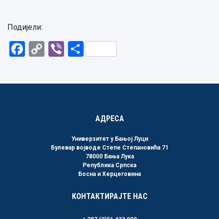
Подијели:
Facebook
Copy
Viber
Share
Link
АДРЕСА
Универзитет у Бањој Луци
Булевар војводе Степе Степановића 71
78000 Бања Лука
Република Српска
Босна и Херцеговина
КОНТАКТИРАЈТЕ НАС