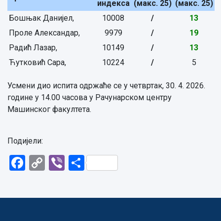
индекса
(макс. 25)
(макс. 25)
Бошњак Данијел,
10008
/
13
Проле Александар,
9979
/
19
Радић Лазар,
10149
/
13
Ћутковић Сара,
10224
/
5
Усмени дио испита одржаће се у четвртак, 30. 4. 2026.
године у 14.00 часова у Рачунарском центру
Машинског факултета.
Подијели:
Facebook
Copy
Viber
Share
Link