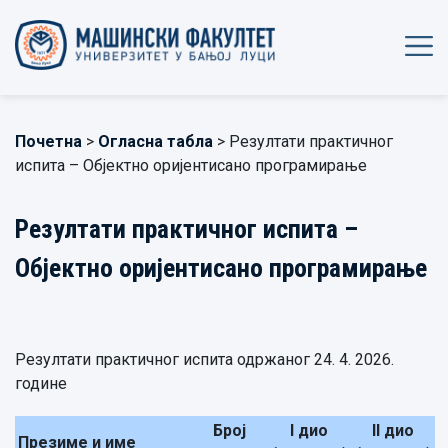
Почетна
>
Огласна табла
> Резултати практичног
испита – Објектно оријентисано програмирање
Резултати практичног испита –
Објектно оријентисано програмирање
Резултати практичног испита одржаног 24. 4. 2026.
године
Број
I
дио
II
дио
Презиме и име