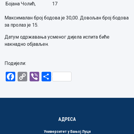
Бојана Чолић,
17
Максималан број бодова је 30,00. Довољан број бодова
за пролаз је 15.
Датум одржавања усменог дијела испита биће
накнадно објављен.
Подијели:
Facebook
Copy
Viber
Share
Link
АДРЕСА
Универзитет у Бањој Луци