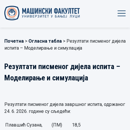
Почетна
>
Огласна табла
> Резултати писменог дијела
испита – Моделирање и симулација
Резултати писменог дијела испита –
Моделирање и симулација
Резултати писменог дијела завршног испита, одржаног
24. 6. 2026. године су сљедећи:
Плавшић Сузана,
(ПМ)
18,5