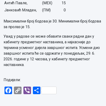
Антић Павле,
(МЕХ)
15
Јанковић Младен,
(ПМ)
0
Максимални број бодова је 30. Минимални број бодова
за пролаз је 15.
Увид у радове се може обавити сваки радни дан у
кабинету предметног наставника, а најкасније до
термина усменог дијела завршног испита. Усмени дио
завршног испита ће се одржати у понедјељак, 29. 6.
2026. године у 12 часова, у кабинету предметног
наставника.
Подијели:
Facebook
Copy
Viber
Share
Link