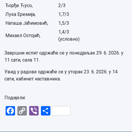
Ђорђе Ћусо,
2/3
Лука Еремија,
1,7/3
Наташа Јаћимовић,
1,5/3
1,4/3
Михаел Остојић,
(условно)
Завршни испит одржаће се у понедјељак 29. 6. 2026. у
11 сати, сала 11.
Увид у радове одржаће се у уторак 23. 6. 2026. у 14
сати, кабинет наставника.
Подијели:
Facebook
Copy
Viber
Share
Link