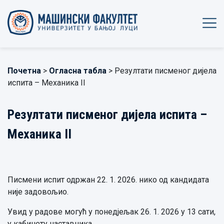
Почетна
>
Огласна табла
> Резултати писменог дијела
испита – Механика II
Резултати писменог дијела испита –
Механика II
Писмени испит одржан 22. 1. 2026. нико од кандидата
није задовољио.
Увид у радове могућ у понедјељак 26. 1. 2026 у 13 сати,
у кабинету наставника.