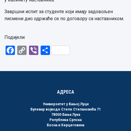
Завршни испит за студенте који имају задовољен
писмени дио одржаће се по договору са наставником.
Подијели:
Facebook
Copy
Viber
Share
Link
АДРЕСА
Универзитет у Бањој Луци
Булевар војводе Степе Степановића 71
78000 Бања Лука
Република Српска
Босна и Херцеговина