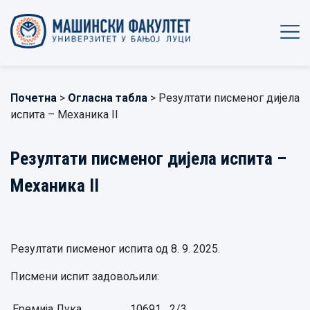
Почетна
>
Огласна табла
> Резултати писменог дијела
испита – Механика II
Резултати писменог дијела испита –
Механика II
Резултати писменог испита од 8. 9. 2025.
Писмени испит задовољили:
Еремија Лука,
10691
2/3