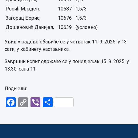
Росић Младен,
10687
1,5/3
Загорац Борис,
10676
1,5/3
Дошеновић Данијел,
10639
(условно)
Увид у радове обавиће се у четвртак 11. 9. 2025. у 13
сати, у кабинету наставника.
Завршни испит одржаће се у понедјељак 15. 9. 2025. у
13.30, сала 11
Подијели:
Facebook
Copy
Viber
Share
Link