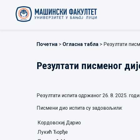
Почетна
>
Огласна табла
> Резултати писм
Резултати писменог диј
Резултати испита одржаног 26. 8. 2025. год
Писмени дио испита су задовољили:
Кордовскиј Дарио
Лукић Ђорђе