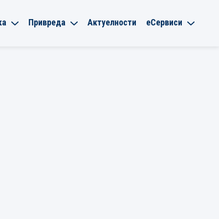
ка
Привреда
Актуелности
еСервиси