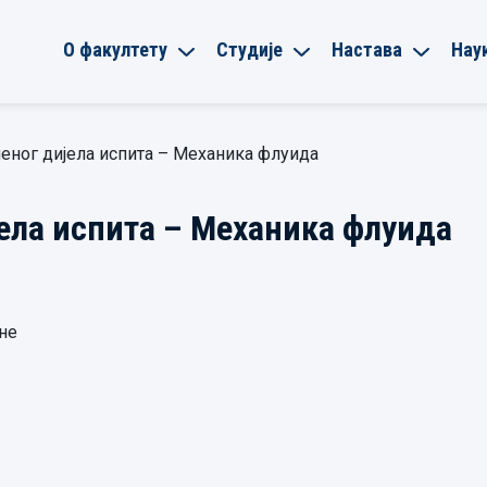
О факултету
Студије
Настава
Нау
еног дијела испита – Механика флуида
ела испита – Механика флуида
ине