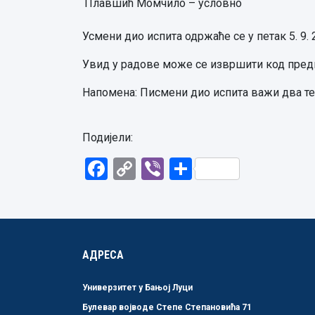
Плавшић Момчило – условно
Усмени дио испита одржаће се у петак 5. 9. 
Увид у радове може се извршити код предм
Напомена: Писмени дио испита важи два те
Подијели:
Facebook
Copy
Viber
Share
Link
АДРЕСА
Универзитет у Бањој Луци
Булевар војводе Степе Степановића 71