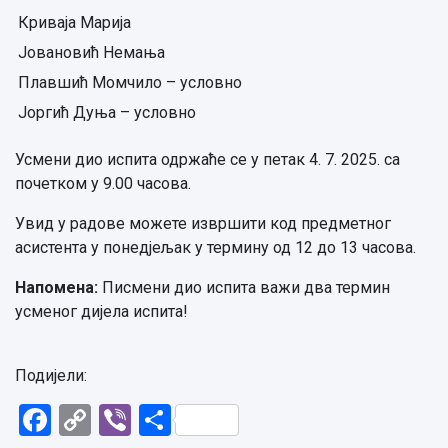
Криваја Марија
Јовановић Немања
Плавшић Момчило – условно
Јоргић Дуња – условно
Усмени дио испита одржаће се у петак 4. 7. 2025. са
почетком у 9.00 часова.
Увид у радове можете извршити код предметног
асистента у понедјељак у термину од 12 до 13 часова.
Напомена:
Писмени дио испита важи два термин
усменог дијела испита!
Подијели:
Facebook
Copy
Viber
Share