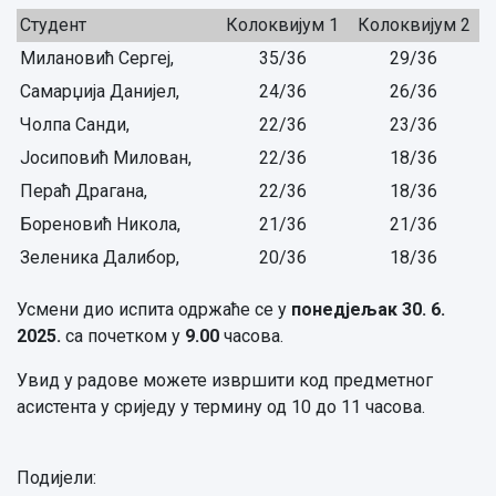
Студент
Колоквијум 1
Колоквијум 2
Милановић Сергеј,
35/36
29/36
Самарџија Данијел,
24/36
26/36
Чолпа Санди,
22/36
23/36
Јосиповић Милован,
22/36
18/36
Пераћ Драгана,
22/36
18/36
Бореновић Никола,
21/36
21/36
Зеленика Далибор,
20/36
18/36
Усмени дио испита одржаће се у
понедјељак 30. 6.
2025.
са почетком у
9.00
часова.
Увид у радове можете извршити код предметног
асистента у сриједу у термину од 10 до 11 часова.
Подијели: