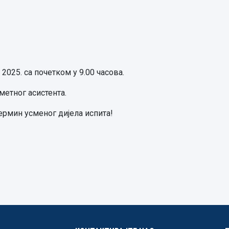
 2025. са почетком у 9.00 часова.
етног асистента.
ермин усменог дијела испита!