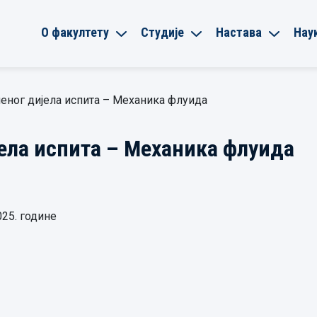
О факултету
Студије
Настава
Нау
еног дијела испита – Механика флуида
ела испита – Механика флуида
025. године