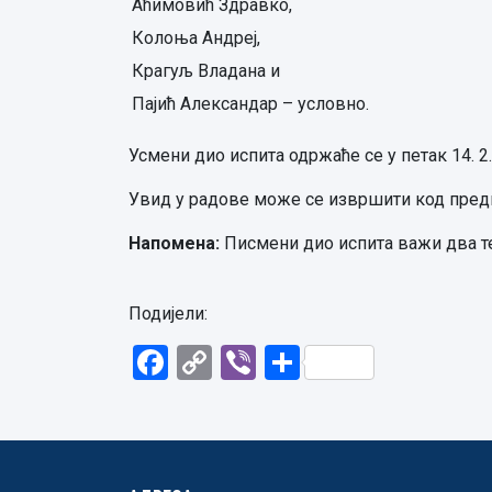
Аћимовић Здравко,
Колоња Андреј,
Крагуљ Владана и
Пајић Александар – условно.
Усмени дио испита одржаће се у петак 14. 2.
Увид у радове може се извршити код предм
Напомена:
Писмени дио испита важи два т
Подијели:
Facebook
Copy
Viber
Share
Link