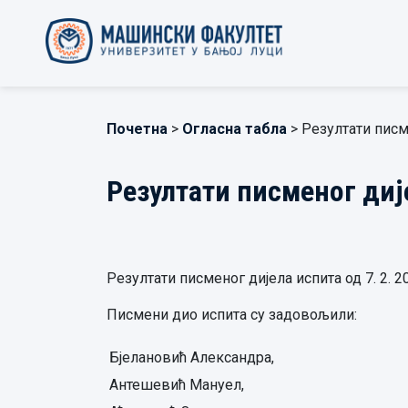
Почетна
>
Огласна табла
> Резултати писм
Резултати писменог диј
Резултати писменог дијела испита од 7. 2. 2
Писмени дио испита су задовољили:
Бјелановић Александра,
Антешевић Мануел,