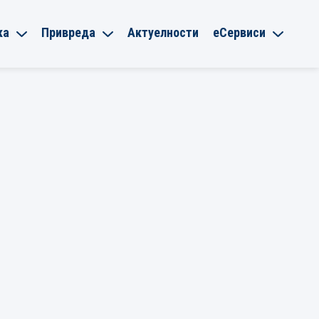
ка
Привреда
Актуелности
еСервиси