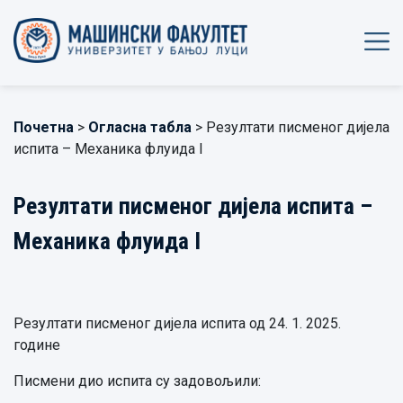
Почетна
>
Огласна табла
> Резултати писменог дијела
испита – Механика флуида I
Резултати писменог дијела испита –
Механика флуида I
Резултати писменог дијела испита од 24. 1. 2025.
године
Писмени дио испита су задовољили: