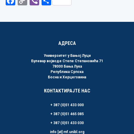
Facebook
Copy
Viber
Share
Link
АДРЕСА
Универзитет у Бањој Луци
Булевар војводе Степе Степановића 71
78000 Бања Лука
Република Српска
Босна и Херцеговина
КОНТАКТИРАЈТЕ НАС
+ 387 (0)51 433 000
+ 387 (0)51 465 085
+ 387 (0)51 433 030
info [at] mf.unibl.org