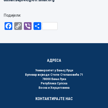
Подијели:
Facebook
Copy
Viber
Share
Link
АДРЕСА
Универзитет у Бањој Луци
Булевар војводе Степе Степановића 71
78000 Бања Лука
Република Српска
Босна и Херцеговина
КОНТАКТИРАЈТЕ НАС