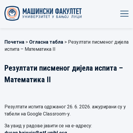
Почетна
>
Огласна табла
> Резултати писменог дијела
испита – Математика II
Резултати писменог дијела испита –
Математика II
Резултати испита одржаног 26. 6. 2026. ажурирани су у
табели на Google Classroom-у.
За увид у радове јавити се на е-адресу:
dusan.bajovic@etf.unibl.org