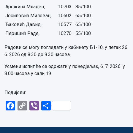
Арежина Младен,
10703
85/100
Јосиповић Милован,
10602
65/100
Ђаковић Давид,
10577
65/100
Перишић Раде,
10270
55/100
Радови се могу погледати у кабинету Б1-10, у петак 26.
6. 2026 од 8.30 до 9.30 часова.
Усмени испит ће се одржати у понедјељак, 6. 7. 2026. у
8.00 часова у сали 19.
Подијели:
Facebook
Copy
Viber
Share
Link