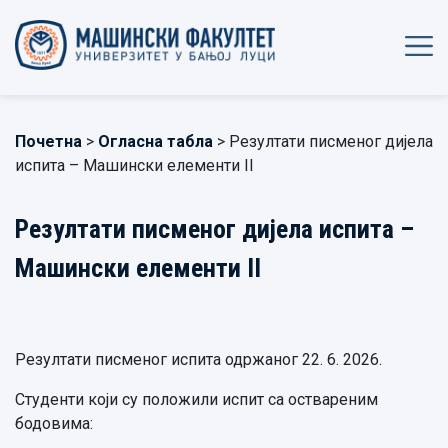
Почетна
>
Огласна табла
> Резултати писменог дијела
испита – Машински елементи II
Резултати писменог дијела испита –
Машински елементи II
Резултати писменог испита одржаног 22. 6. 2026.
Студенти који су положили испит са оствареним
бодовима: