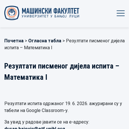
Почетна
>
Огласна табла
> Резултати писменог дијела
испита – Математика I
Резултати писменог дијела испита –
Математика I
Резултати испита одржаног 19. 6. 2026. ажурирани су у
табели на Google Classroom-у.
За увид у радове јавити се на е-адресу:
dusan.bajovic@etf.unibl.org
.