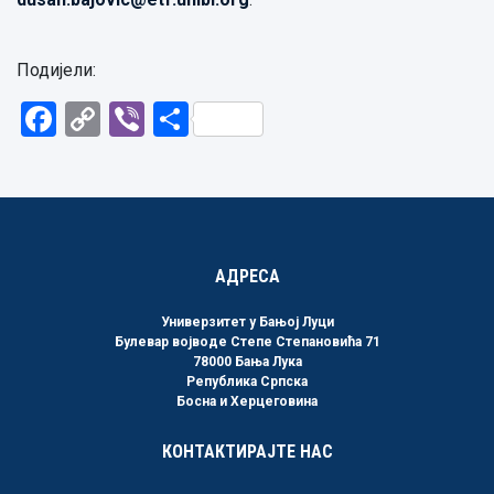
Подијели:
Facebook
Copy
Viber
Share
Link
АДРЕСА
Универзитет у Бањој Луци
Булевар војводе Степе Степановића 71
78000 Бања Лука
Република Српска
Босна и Херцеговина
КОНТАКТИРАЈТЕ НАС