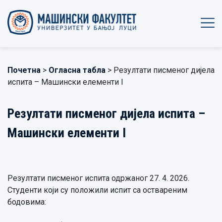
Почетна
>
Огласна табла
> Резултати писменог дијела
испита – Машински елементи I
Резултати писменог дијела испита –
Машински елементи I
Резултати писменог испита одржаног 27. 4. 2026.
Студенти који су положили испит са оствареним
бодовима: