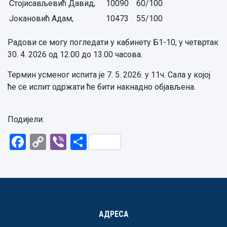
Стојисављевић Давид,
10090
60/100
Јокановић Адам,
10473
55/100
Радови се могу погледати у кабинету Б1-10, у четвртак
30. 4. 2026 од 12.00 до 13.00 часова.
Термин усменог испита је 7. 5. 2026. у 11ч. Сала у којој
ће се испит одржати ће бити накнадно објављена.
Подијели:
Facebook
Copy
Viber
Share
Link
АДРЕСА