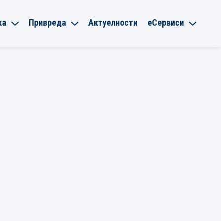
ка
Привреда
Актуелности
еСервиси