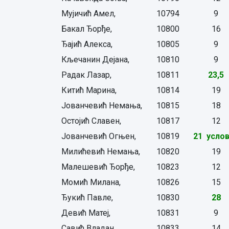
Мујичић Амел,
10794
9
Бакал Ђорђе,
10800
16
Ђајић Алекса,
10805
9
Кљечанин Дејана,
10810
9
Радак Лазар,
10811
23,5
Китић Марина,
10814
19
Јованчевић Немања,
10815
18
Остојић Славен,
10817
12
Јованчевић Огњен,
10819
21 усло
Милићевић Немања,
10820
19
Малешевић Ђорђе,
10823
12
Момић Милана,
10826
15
Ђукић Павле,
10830
28
Девић Матеј,
10831
9
Савић Владан,
10833
14