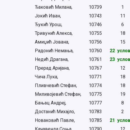
Ђаковић Милана,
10739
1
Јокић Иван,
10743
11
Ђукић Урош,
10746
6
Тривунић Алекса,
10755
18
Амиџић Јована,
10756
15
Радонић Немања,
10760
22 усло
Недић Драгана,
10761
23 усло
Прерад Аријана,
10767
12
Чича Лука,
10771
18
Пливчевић Стефан,
10774
18
Миливојевић Стефан,
10775
19
Бањац Андреј,
10777
8
Достанић Михајло,
10783
2
Новаковић Павле,
10785
21 усло
Качавенда Соња,
10790
12