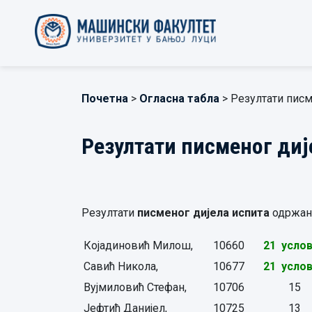
Почетна
>
Огласна табла
> Резултати писм
Резултати писменог диј
Резултати
писменог дијела испита
одржан
Којадиновић Милош,
10660
21 усло
Савић Никола,
10677
21 усло
Вујмиловић Стефан,
10706
15
Јефтић Данијел,
10725
13