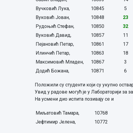
Вучковић Лука,
10845
5
Вуковић Јован,
10848
23
Рудоњић Стефан,
10850
32
Вуковић Давид,
10857
11
Пејановић Петар,
10861
17
Илинчић Петар,
10863
18
Максимовић Младен,
10867
3
Додић Божана,
10871
6
Положили су студенти који су укупно оства
Увид у радове могућ је у Лабораторији за за
На усмени дио испита позивају се и
Миљатовић Тамара,
10768
Јефтимир Јелена,
10772