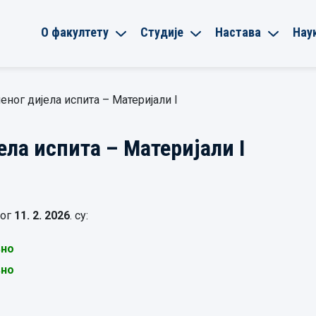
О факултету
Студије
Настава
Нау
еног дијела испита – Материјали I
ела испита – Материјали I
ог
11.
2.
2026
. су:
вно
вно