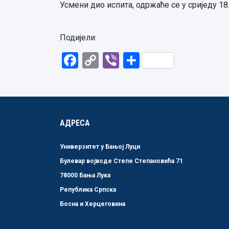
Усмени дио испита, одржаће се у сриједу 18.
Подијели:
Facebook
Copy
Viber
Share
Link
АДРЕСА
Универзитет у Бањој Луци
Булевар војводе Степе Степановића 71
78000 Бања Лука
Република Српска
Босна и Херцеговина