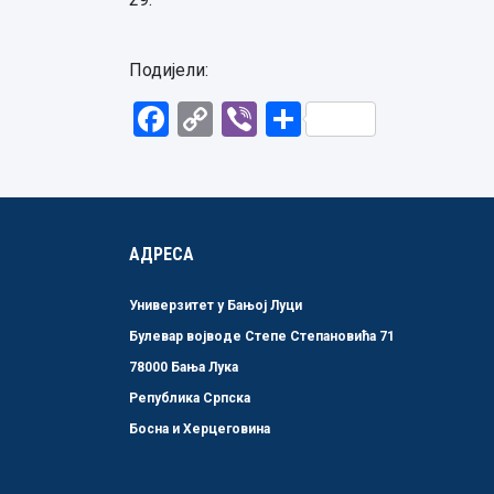
Подијели:
Facebook
Copy
Viber
Share
Link
АДРЕСА
Универзитет у Бањој Луци
Булевар војводе Степе Степановића 71
78000 Бања Лука
Република Српска
Босна и Херцеговина