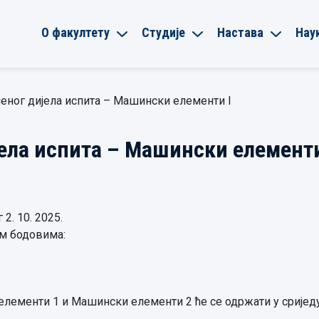
О факултету
Студије
Настава
Нау
еног дијела испита – Машински елементи I
ела испита – Машински елементи
2. 10. 2025.
им бодовима:
ементи 1 и Машински елементи 2 ће се одржати у сриједу 8.