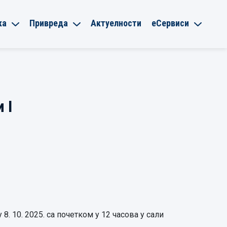
ка
Привреда
Актуелности
еСервиси
 I
 10. 2025. са почетком у 12 часова у сали