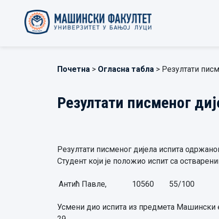
Почетна
>
Огласна табла
> Резултати писм
Резултати писменог диј
Резултати писменог дијела испита одржаног 
Студент који je положиo испит са остварен
Антић Павле,
10560
55/100
Усмени дио испита из предмета Машински ел
29.