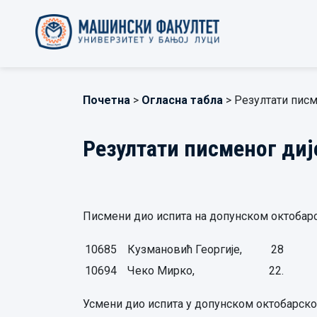
Почетна
>
Огласна табла
> Резултати писме
Резултати писменог дије
Писмени дио испита на допунском октобар
10685
Кузмановић Георгије,
28
10694
Чеко Мирко,
22.
Усмени дио испита у допунском октобарском 