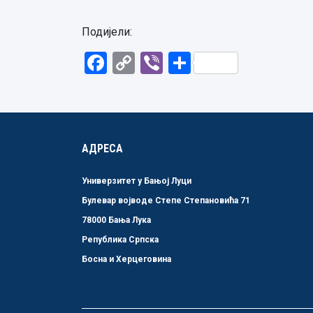
Подијели:
Facebook
Copy
Viber
Share
Link
АДРЕСА
Универзитет у Бањој Луци
Булевар војводе Степе Степановића 71
78000 Бања Лука
Република Српска
Босна и Херцеговина