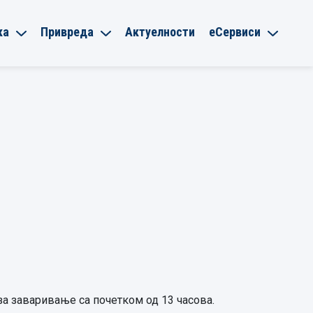
ка
Привреда
Актуелности
еСервиси
 за заваривање са почетком од 13 часова.