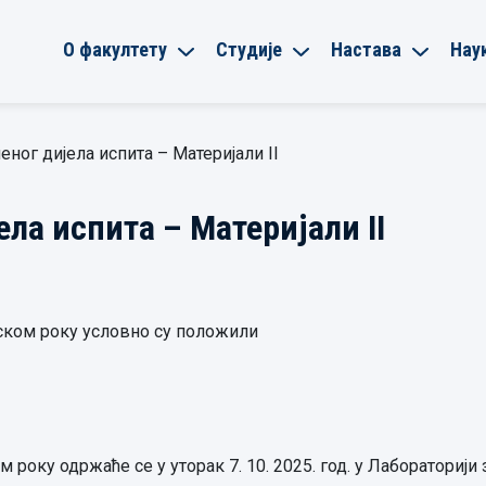
О факултету
Студије
Настава
Нау
ног дијела испита – Материјали II
ла испита – Материјали II
ском року условно су положили
року одржаће се у уторак 7. 10. 2025. год. у Лабораторији