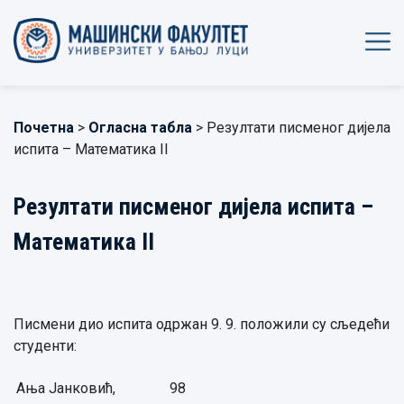
Почетна
>
Огласна табла
> Резултати писменог дијела
испита – Математика II
Резултати писменог дијела испита –
Математика II
Писмени дио испита одржан 9. 9. положили су сљедећи
студенти:
Ања Јанковић,
98