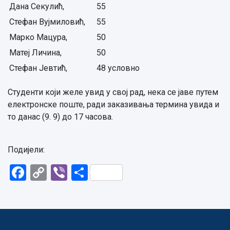
Дана Секулић,
55
Стефан Вујмиловић,
55
Марко Мацура,
50
Матеј Личина,
50
Стефан Јевтић,
48 условно
Студенти који желе увид у свој рад, нека се јаве путем
електронске поште, ради заказивања термина увида и
то данас (9. 9) до 17 часова.
Подијели:
Facebook
Copy
Viber
Share
Link