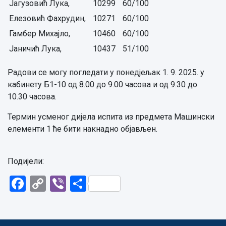
Јагузовић Лука,
10299
60/100
Елезовић Фахрудин,
10271
60/100
Гамбер Михајло,
10460
60/100
Јаничић Лука,
10437
51/100
Радови се могу погледати у понедјељак 1. 9. 2025. у
кабинету Б1-10 од 8.00 до 9.00 часова и од 9.30 до
10.30 часова.
Термин усменог дијела испита из предмета Машински
елементи 1 ће бити накнадно објављен.
Подијели:
Facebook
Copy
Viber
Share
Link