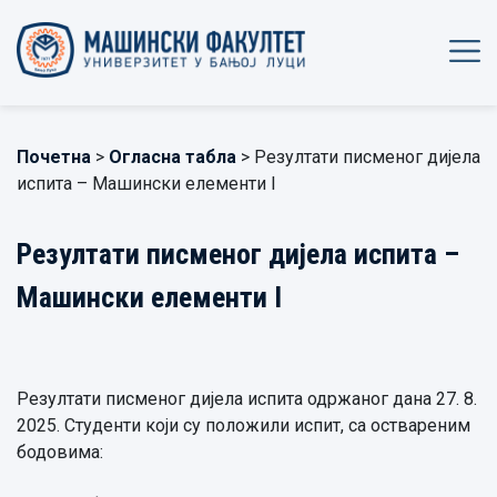
Почетна
>
Огласна табла
> Резултати писменог дијела
испита – Машински елементи I
Резултати писменог дијела испита –
Машински елементи I
Резултати писменог дијела испита одржаног дана 27. 8.
2025. Студенти који су положили испит, са оствареним
бодовима: