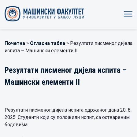
Почетна
>
Огласна табла
> Резултати писменог дијела
испита – Машински елементи II
Резултати писменог дијела испита –
Машински елементи II
Резултати писменог дијела испита одржаног дана 20. 8.
2025. Студенти који су положили испит, са оствареним
бодовима: