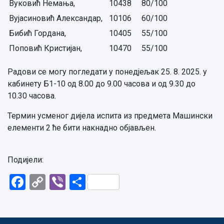
Вуковић Немања,
10438
80/100
Вујасиновић Александар,
10106
60/100
Бибић Гордана,
10405
55/100
Поповић Кристијан,
10470
55/100
Радови се могу погледати у понедјељак 25. 8. 2025. у
кабинету Б1-10 од 8.00 до 9.00 часова и од 9.30 до
10.30 часова.
Термин усменог дијела испита из предмета Машински
елементи 2 ће бити накнадно објављен.
Подијели:
Facebook
Copy
Viber
Share
Link